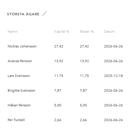
STÖRSTA ÄGARE
Namn
Kapital %
Röster %
Datum
Nicklas Johansson
27,42
27,42
2026-06-26
Avanza Pension
13,92
13,92
2026-06-26
Lars Svensson
11,75
11,75
2025-12-18
Birgitta Svensson
7,87
7,87
2026-06-26
Håkan Persson
5,00
5,00
2026-06-26
Per Turdell
2,66
2,66
2026-06-26