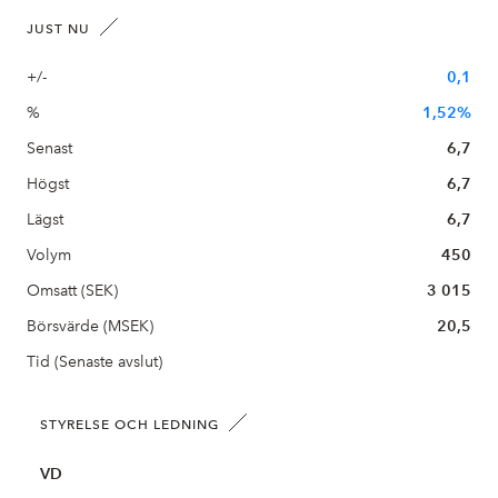
JUST NU
+/-
0,1
%
1,52%
Senast
6,7
Högst
6,7
Lägst
6,7
Volym
450
Omsatt (SEK)
3 015
Börsvärde (MSEK)
20,5
Tid (Senaste avslut)
STYRELSE OCH LEDNING
VD