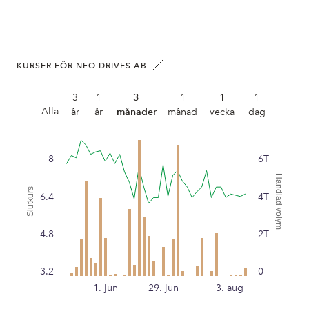
KURSER FÖR NFO DRIVES AB
3
1
3
1
1
1
Alla
år
år
månader
månad
vecka
dag
8
6T
Handlad volym
Slutkurs
6.4
4T
4.8
2T
3.2
0
1. jun
29. jun
3. aug