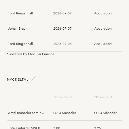
Tord Ringenhall
2026-07-07
Acquisition
Johan Braun
2026-07-07
Acquisition
Tord Ringenhall
2026-07-03
Acquisition
*Powered by Modular Finance
Johansson, Per Nicklas
2026-02-25
Acquisition
Johansson, Per Nicklas
2026-02-20
Acquisition
NYCKELTAL
Johansson, Per Nicklas
2026-02-13
Acquisition
2026-06-30
2026-03-31
Johansson, Per Nicklas
2025-11-18
Acquisition
Antal månader som rapporten avser
Q2 3 Månader
Q1 3 Månader
Henrik Hemark
2025-09-02
Acquisition
Totala intäkter MSEK
3,80
3,25