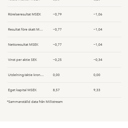
Johansson, Per Nicklas
2025-08-07
Acquisition
Rörelseresultat MSEK
−0,79
−1,06
Johansson, Per Nicklas
2025-08-06
Acquisition
Resultat före skatt MSEK
−0,77
−1,04
Johansson, Per Nicklas
2025-08-05
Acquisition
Nettoresultat MSEK
−0,77
−1,04
Johansson, Per Nicklas
2025-08-04
Acquisition
Vinst per aktie SEK
−0,25
−0,34
Tord Ringenhall
2025-07-29
Acquisition
Utdelning/aktie kronor SEK
0,00
0,00
Johansson, Per Nicklas
2025-07-25
Acquisition
Eget kapital MSEK
8,57
9,33
Johansson, Per Nicklas
2025-07-23
Acquisition
*Sammanställd data från Millistream
Anläggningstillgångar MSEK
2,26
2,41
Johansson, Per Nicklas
2025-07-23
Acquisition
Immateriella anläggningstillgångar MSEK
0,00
0,00
Johansson, Per Nicklas
2025-07-23
Acquisition