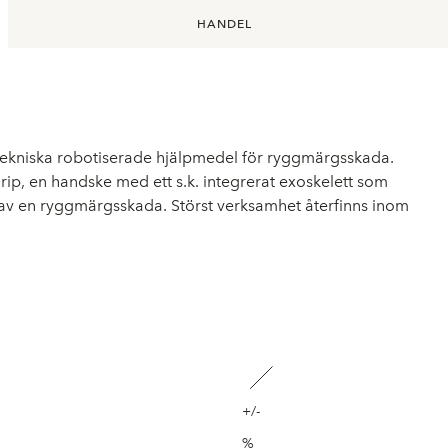
HANDEL
ntekniska robotiserade hjälpmedel för ryggmärgsskada.
p, en handske med ett s.k. integrerat exoskelett som
 av en ryggmärgsskada. Störst verksamhet återfinns inom
+/-
%