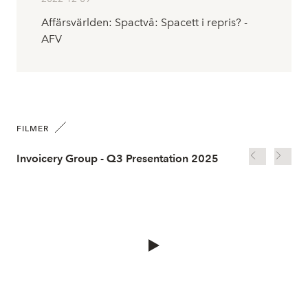
Affärsvärlden: Spactvå: Spacett i repris? -
AFV
FILMER
Invoicery Group - Q3 Presentation 2025
Inv