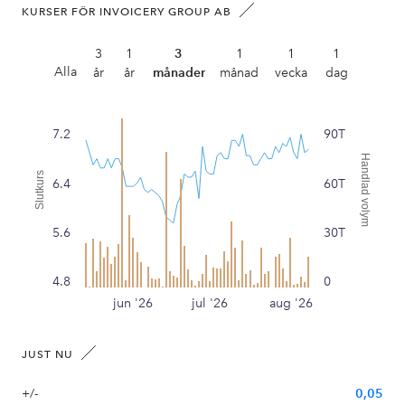
KURSER FÖR INVOICERY GROUP AB
3
1
3
1
1
1
Alla
år
år
månader
månad
vecka
dag
7.2
90T
Handlad volym
Slutkurs
6.4
60T
5.6
30T
4.8
0
jun '26
jul '26
aug '26
JUST NU
+/-
0,05