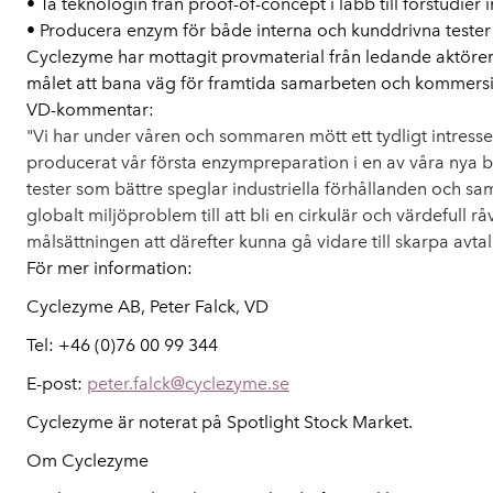
• Ta teknologin från proof-of-concept i labb till förstudier i
• Producera enzym för både interna och kunddrivna tester
Cyclezyme har mottagit provmaterial från ledande aktörer 
målet att bana väg för framtida samarbeten och kommersie
VD-kommentar:
"Vi har under våren och sommaren mött ett tydligt intresse fr
producerat vår första enzympreparation i en av våra nya bi
tester som bättre speglar industriella förhållanden och sam
globalt miljöproblem till att bli en cirkulär och värdefull
målsättningen att därefter kunna gå vidare till skarpa avta
För mer information:
Cyclezyme AB, Peter Falck,
VD
Tel: +46 (0)76 00 99 344
E-post:
peter.falck@cyclezyme.se
Cyclezyme är noterat på Spotlight Stock Market.
Om Cyclezyme