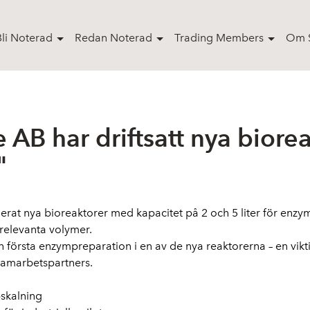
Bli Noterad
Redan Noterad
Trading Members
Om S
AB har driftsatt nya biorea
"
erat nya bioreaktorer med kapacitet på 2 och 5 liter för enzym
 relevanta volymer.
 första enzympreparation i en av de nya reaktorerna – en vikt
samarbetspartners.
pskalning