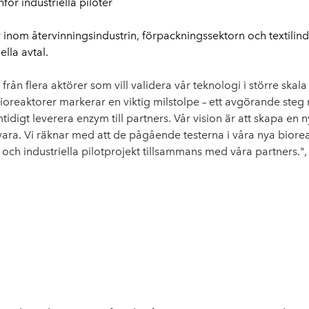
nför industriella piloter
inom återvinningsindustrin, förpackningssektorn och textilin
lla avtal.
ån flera aktörer som vill validera vår teknologi i större skala 
oreaktorer markerar en viktig milstolpe – ett avgörande steg 
tidigt leverera enzym till partners.
Vår vision är att skapa en n
 råvara. Vi räknar med att de pågående testerna i våra nya bio
l och industriella pilotprojekt tillsammans med våra partners."