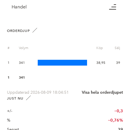
Handel
ORDERDJUP
#
Volym
Köp
Sälj
1
341
38,95
39
1
341
Uppdaterad 2026-08-09 18:04:51
Visa hela orderdjupet
JUST NU
+/-
−0,3
%
−0,76%
Senast
39