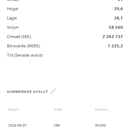
Högst
39,6
Lägst
38,1
Volym
58 560
Omsatt (SEK)
2 262 737
Börsvärde (MSEK)
1 225,2
Tid (Senaste avslut)
SUMMERADE AVSLUT
Datum
Antal
Slutkurs
2026-08-07
288
39,000