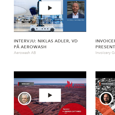
INTERVJU: NIKLAS ADLER, VD
INVOICE
PÅ AEROWASH
PRESENT
Aerowash AB
Invoicery 