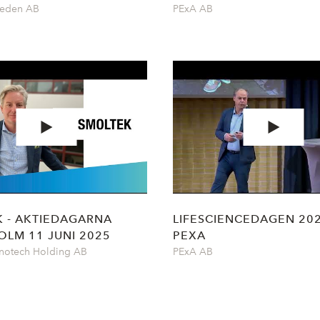
weden AB
PExA AB
 - AKTIEDAGARNA
LIFESCIENCEDAGEN 202
LM 11 JUNI 2025
PEXA
notech Holding AB
PExA AB