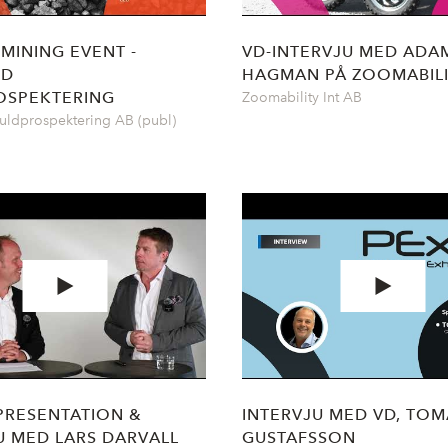
 MINING EVENT -
VD-INTERVJU MED ADA
ND
HAGMAN PÅ ZOOMABIL
OSPEKTERING
Zoomability Int AB
uldprospektering AB (publ)
PRESENTATION &
INTERVJU MED VD, TOM
U MED LARS DARVALL
GUSTAFSSON