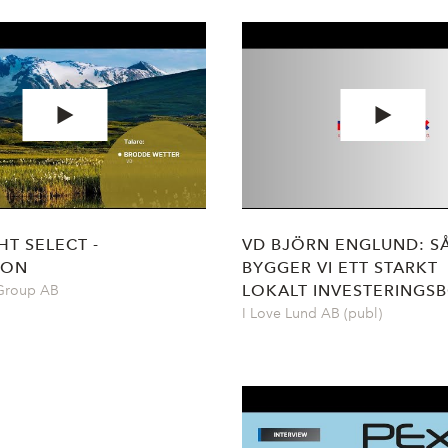
HT SELECT -
VD BJÖRN ENGLUND: S
ION
BYGGER VI ETT STARKT
LOKALT INVESTERINGS
 Group AB
I Love Lund AB (publ)