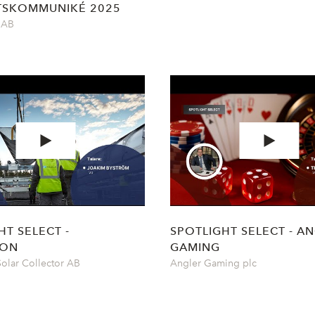
TSKOMMUNIKÉ 2025
 AB
HT SELECT -
SPOTLIGHT SELECT - A
CON
GAMING
olar Collector AB
Angler Gaming plc