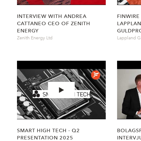
INTERVIEW WITH ANDREA
FINWIRE
CATTANEO CEO OF ZENITH
LAPPLA
ENERGY
GULDPR
Zenith Energy Ltd
Lappland G
SMART HIGH TECH - Q2
BOLAGS
PRESENTATION 2025
INTERVJ