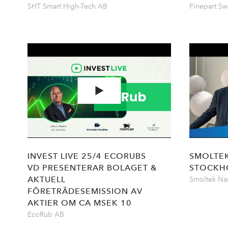
SHT Smart High-Tech AB
Finepart S
INVEST LIVE 25/4 ECORUBS
SMOLTEK
VD PRESENTERAR BOLAGET &
STOCKHO
AKTUELL
Smoltek Na
FÖRETRÄDESEMISSION AV
AKTIER OM CA MSEK 10
EcoRub AB