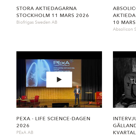
STORA AKTIEDAGARNA
ABSOLIC
STOCKHOLM 11 MARS 2026
AKTIED
10 MARS
Biofrigas Sweden AB
Absolicon S
PEXA - LIFE SCIENCE-DAGEN
INTERVJ
2026
GÄLLAN
KVARTA
PExA AB