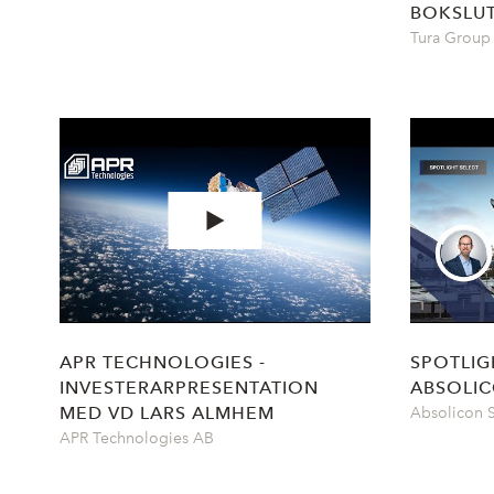
BOKSLU
Tura Group
APR TECHNOLOGIES -
SPOTLIG
INVESTERARPRESENTATION
ABSOLI
MED VD LARS ALMHEM
Absolicon S
APR Technologies AB