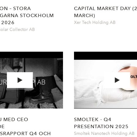
ON – STORA
CAPITAL MARKET DAY (
AGARNA STOCKHOLM
MARCH)
 2026
Xer Tech Holding AB
olar Collector AB
U MED CEO
SMOLTEK - Q4
DE
PRESENTATION 2025
LSRAPPORT Q4 OCH
Smoltek Nanotech Holding AB