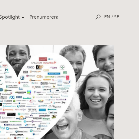
potlight
Prenumerera
EN
/
SE