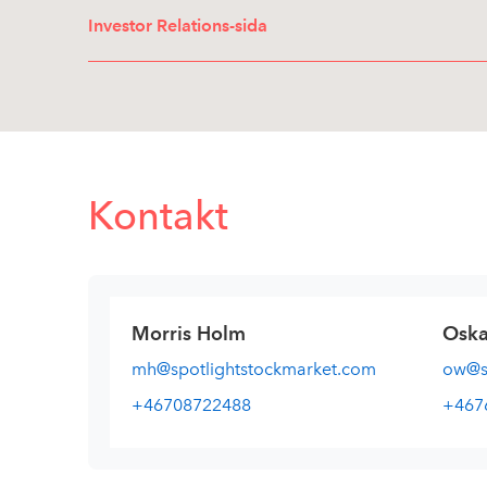
Investor Relations-sida
Kontakt
Morris Holm
Oska
mh@spotlightstockmarket.com
ow@sp
+46708722488
+467