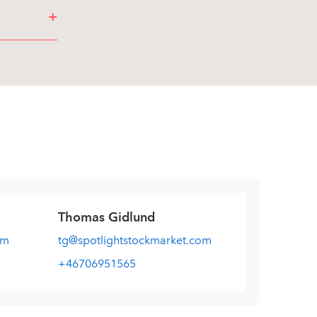
+
Thomas Gidlund
om
tg@spotlightstockmarket.com
+46706951565