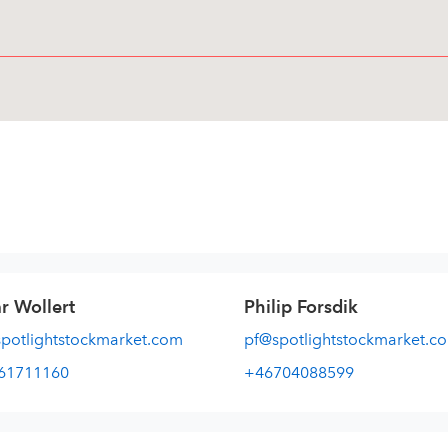
r Wollert
Philip Forsdik
otlightstockmarket.com
pf@spotlightstockmarket.c
61711160
+46704088599