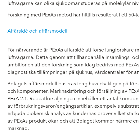
luftvägarna kan olika sjukdomar studeras på molekylär niv
Forskning med PExAs metod har hittills resulterat i ett 50-ta
Affärsidé och affärsmodell
För närvarande är PExAs affärsidé att förse lungforskare me
luftvägarna. Detta genom att tillhandahålla insamlings- och
ambitionen att den forskning som idag bedrivs med PExAs te
diagnostiska tillämpningar på sjukhus, vårdcentraler för a
Bolagets affärsmodell baseras idag huvudsakligen på försälj
och komponenter. Marknadsföring och försäljning av PExA 2
PExA 2.1. Repeatförsäljningen innehåller ett antal kompon
av förbrukningsvaror/engångsartiklar, exempelvis substraty
erbjuda biokemisk analys av kundernas prover vilket stärke
av PExAs produkt ökar och att Bolaget kommer närmre en p
marknad.