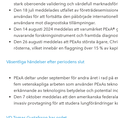
stark oberoende validering och värdefull marknadsföri
Den 18 juli meddelades utfallet av företrädesemissione
användas för att fortsätta den påbörjade internatione
användare mot diagnostiska tillämpningar.
Den 14 augusti 2024 meddelas att varumärket PExA® go
nuvarande forskningsinstrument och framtida diagnosti
Den 26 augusti meddelas att PExAs största ägare, Chris
rösterna, vilket innebär en flaggning över 15 % av kapit
Väsentliga händelser efter periodens slut
PExA deltar under september för andra året i rad på 
fem vetenskapliga arbeten som använder PExAs teknologi
erkännande av teknologins betydelse och potential in
Den 7 oktober meddelas att den amerikanska federala m
invasiv provtagning för att studera lungförändringar ko
VD Tomas Gustafsson har ordet