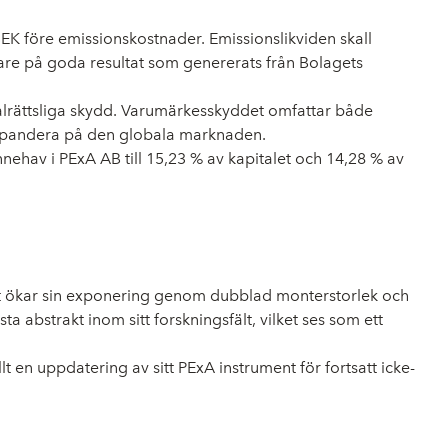
SEK före emissionskostnader. Emissionslikviden skall
are på goda resultat som genererats från Bolagets
alrättsliga skydd. Varumärkesskyddet omfattar både
 expandera på den globala marknaden.
nnehav i PExA AB till 15,23 % av kapitalet och 14,28 % av
get ökar sin exponering genom dubblad monterstorlek och
abstrakt inom sitt forskningsfält, vilket ses som ett
en uppdatering av sitt PExA instrument för fortsatt icke-