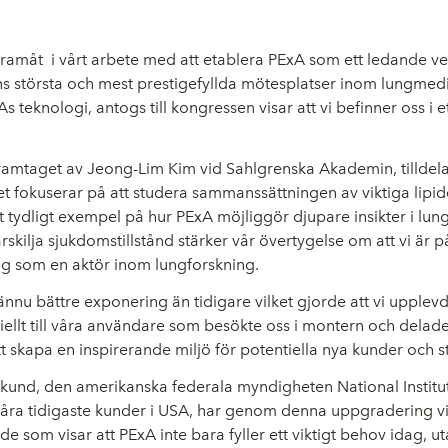
steg framåt i vårt arbete med att etablera PExA som ett ledande
s största och mest prestigefyllda mötesplatser inom lungmedic
teknologi, antogs till kongressen visar att vi befinner oss 
 framtaget av Jeong-Lim Kim vid Sahlgrenska Akademin, tilldela
tet fokuserar på att studera sammanssättningen av viktiga lipide
tydligt exempel på hur PExA möjliggör djupare insikter i lun
 särskilja sjukdomstillstånd stärker vår övertygelse om att vi är
ig som en aktör inom lungforskning.
 ännu bättre exponering än tidigare vilket gjorde att vi uppl
 speciellt till våra användare som besökte oss i montern och del
 skapa en inspirerande miljö för potentiella nya kunder och stä
iga kund, den amerikanska federala myndigheten National Instit
ra tidigaste kunder i USA, har genom denna uppgradering visat
e som visar att PExA inte bara fyller ett viktigt behov idag, u