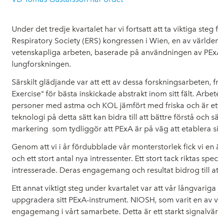
Under det tredje kvartalet har vi fortsatt att ta viktiga 
Respiratory Society (ERS) kongressen i Wien, en av världen
vetenskapliga arbeten, baserade på användningen av PExAs 
lungforskningen.
Särskilt glädjande var att ett av dessa forskningsarbeten,
Exercise" för bästa inskickade abstrakt inom sitt fält. Arbe
personer med astma och KOL jämfört med friska och är ett 
teknologi på detta sätt kan bidra till att bättre förstå och
markering som tydliggör att PExA är på väg att etablera s
Genom att vi i år fördubblade vår monterstorlek fick vi en
och ett stort antal nya intressenter. Ett stort tack riktas
intresserade. Deras engagemang och resultat bidrog till att
Ett annat viktigt steg under kvartalet var att vår långvar
uppgradera sitt PExA-instrument. NIOSH, som varit en av vå
engagemang i vårt samarbete. Detta är ett starkt signalvärd