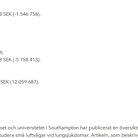
58 SEK (-1 546 758).
).
68 SEK (-5 758 413).
 SEK (12 059 687).
huset och universitetet i Southampton har publicerat en översi
studera små luftvägar vid lungsjukdomar. Artikeln, som beskriv