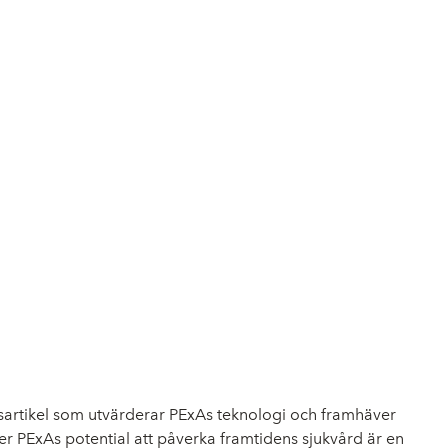
ktsartikel som utvärderar PExAs teknologi och framhäver
er PExAs potential att påverka framtidens sjukvård är en