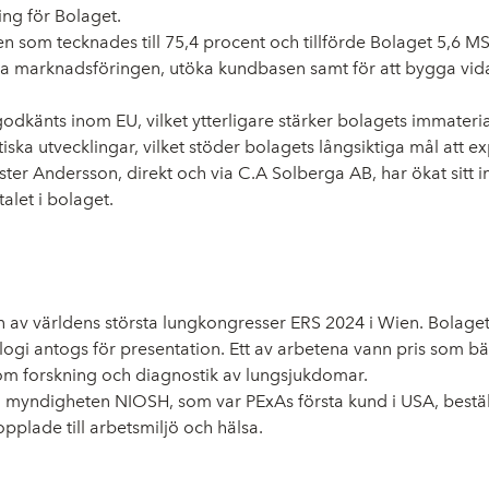
ng för Bolaget.
n som tecknades till 75,4 procent och tillförde Bolaget 5,6 M
lla marknadsföringen, utöka kundbasen samt för att bygga vid
dkänts inom EU, vilket ytterligare stärker bolagets immateri
ska utvecklingar, vilket stöder bolagets långsiktiga mål att
ter Andersson, direkt och via C.A Solberga AB, har ökat sitt i
alet i bolaget.
en av världens största lungkongresser ERS 2024 i Wien. Bola
 antogs för presentation. Ett av arbetena vann pris som bästa 
om forskning och diagnostik av lungsjukdomar.
yndigheten NIOSH, som var PExAs första kund i USA, beställt 
pplade till arbetsmiljö och hälsa.