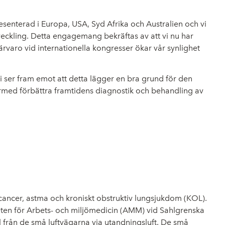
resenterad i Europa, USA, Syd Afrika och Australien och vi
veckling. Detta engagemang bekräftas av att vi nu har
rvaro vid internationella kongresser ökar vår synlighet
 ser fram emot att detta lägger en bra grund för den
ärmed förbättra framtidens diagnostik och behandling av
gcancer, astma och kroniskt obstruktiv lungsjukdom (KOL).
en för Arbets- och miljömedicin (AMM) vid Sahlgrenska
 från de små luftvägarna via utandningsluft. De små