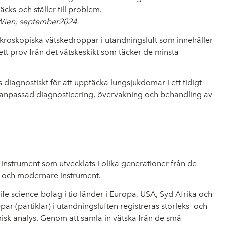
cks och ställer till problem.
 Wien, september2024.
ikroskopiska vätskedroppar i utandningsluft som innehåller
ett prov från det vätskeskikt som täcker de minsta
 diagnostiskt för att upptäcka lungsjukdomar i ett tidigt
ividanpassad diagnosticering, övervakning och behandling av
 instrument som utvecklats i olika generationer från de
e och modernare instrument.
e science-bolag i tio länder i Europa, USA, Syd Afrika och
r (partiklar) i utandningsluften registreras storleks- och
sk analys. Genom att samla in vätska från de små