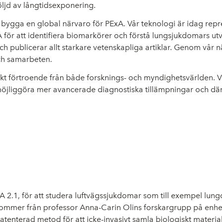
öljd av långtidsexponering.
tt bygga en global närvaro för PExA. Vår teknologi är idag rep
A för att identifiera biomarkörer och förstå lungsjukdomars ut
 publicerar allt starkare vetenskapliga artiklar. Genom vår nä
och samarbeten.
kt förtroende från både forsknings- och myndighetsvärlden. Vi
en möjliggöra mer avancerade diagnostiska tillämpningar och d
A 2.1, för att studera luftvägssjukdomar som till exempel lun
mmer från professor Anna-Carin Olins forskargrupp på enhet
nterad metod för att icke-invasivt samla biologiskt material