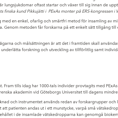
r lungsjukdomar oftast startar och växer till sig innan de upptä
ts finska kund Pikkujätti i PExAs monter på ERS-kongressen i
ag med en enkel, ofarlig och smärtfri metod för insamling av m
 Genom metoden får forskarna på ett enkelt sätt tillgång till 
tvägarna och målsättningen är att det i framtiden skall användas
 underlätta forskning och utveckling av tillförlitlig samt ind
. Fram tills idag har 1000-tals individer provtagits med PExAs
grenska akademin vid Göteborgs Universitet till dagens mindr
nad och instrumentet används redan av forskargrupper och lif
 att patienten andas ut i ett munstycke, varpå små vätskedroppa
nehållet i de insamlade vätskedropparna kan genomgå biokemi