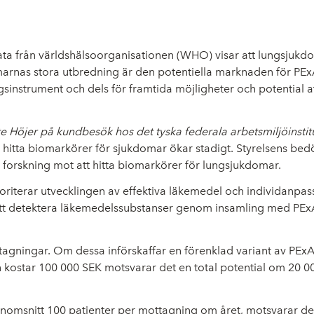
ta från världshälsoorganisationen (WHO) visar att lungsjukdo
marnas stora utbredning är den potentiella marknaden för PEx
ngsinstrument och dels för framtida möjligheter och potential 
Höjer på kundbesök hos det tyska federala arbetsmiljöinstitu
hitta biomarkörer för sjukdomar ökar stadigt. Styrelsens bedöm
 forskning mot att hitta biomarkörer för lungsjukdomar.
iterar utvecklingen av effektiva läkemedel och individanpass
 att detektera läkemedelssubstanser genom insamling med PExAs
ttagningar. Om dessa införskaffar en förenklad variant av PExAs
kostar 100 000 SEK motsvarar det en total potential om 20 0
nomsnitt 100 patienter per mottagning om året, motsvarar de