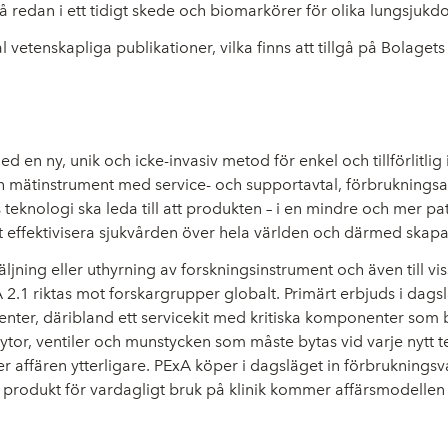
å redan i ett tidigt skede och biomarkörer för olika lungsjuk
l vetenskapliga publikationer, vilka finns att tillgå på Bolaget
d en ny, unik och icke-invasiv metod för enkel och tillförlitli
 mätinstrument med service- och supportavtal, förbrukningsarti
knologi ska leda till att produkten – i en mindre och mer pati
tt effektivisera sjukvården över hela världen och därmed skap
ning eller uthyrning av forskningsinstrument och även till vis
.1 riktas mot forskargrupper globalt. Primärt erbjuds i dags
enter, däribland ett servicekit med kritiska komponenter som 
tor, ventiler och munstycken som måste bytas vid varje nytt te
r affären ytterligare. PExA köper i dagsläget in förbrukningsv
rodukt för vardagligt bruk på klinik kommer affärsmodellen a