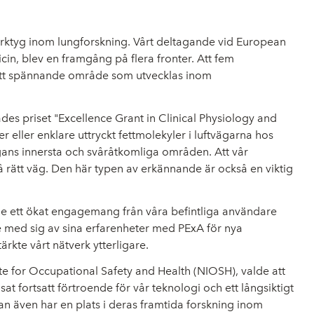
 verktyg inom lungforskning. Vårt deltagande vid European
in, blev en framgång på flera fronter. Att fem
i ett spännande område som utvecklas inom
des priset "Excellence Grant in Clinical Physiology and
r eller enklare uttryckt fettmolekyler i luftvägarna hos
gans innersta och svåråtkomliga områden. Att vår
 på rätt väg. Den här typen av erkännande är också en viktig
evde ett ökat engagemang från våra befintliga användare
ade med sig av sina erfarenheter med PExA för nya
rkte vårt nätverk ytterligare.
ute for Occupational Safety and Health (NIOSH), valde att
 fortsatt förtroende för vår teknologi och ett långsiktigt
tan även har en plats i deras framtida forskning inom