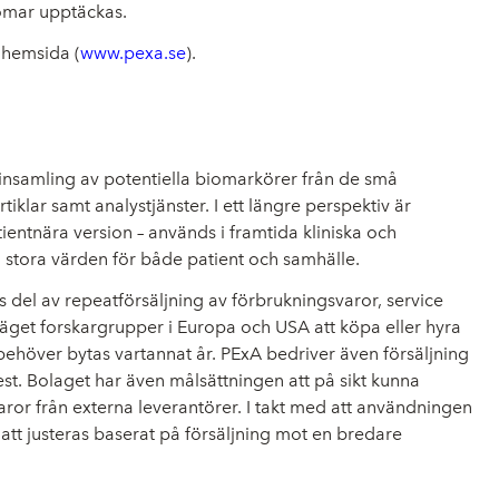
domar upptäckas.
s hemsida (
www.pexa.se
)
.
g insamling av potentiella biomarkörer från de små
klar samt analystjänster. I ett längre perspektiv är
entnära version – används i framtida kliniska och
a stora värden för både patient och samhälle.
s del av repeatförsäljning av förbrukningsvaror, service
läget forskargrupper i Europa och USA att köpa eller hyra
behöver bytas vartannat år. PExA bedriver även försäljning
st. Bolaget har även målsättningen att på sikt kunna
aror från externa leverantörer. I takt med att användningen
tt justeras baserat på försäljning mot en bredare