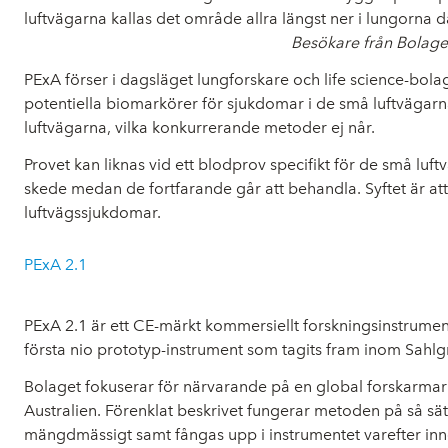
luftvägarna kallas det område allra längst ner i lungorna dä
Besökare från Bolage
PExA förser i dagsläget lungforskare och life science-bol
potentiella biomarkörer för sjukdomar i de små luftvägarna.
luftvägarna, vilka konkurrerande metoder ej når.
Provet kan liknas vid ett blodprov specifikt för de små luf
skede medan de fortfarande går att behandla. Syftet är att
luftvägssjukdomar.
PExA 2.1
PExA 2.1 är ett CE-märkt kommersiellt forskningsinstrument
första nio prototyp-instrument som tagits fram inom Sahl
Bolaget fokuserar för närvarande på en global forskarmark
Australien. Förenklat beskrivet fungerar metoden på så sätt
mängdmässigt samt fångas upp i instrumentet varefter in