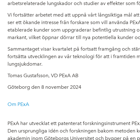
arbetsrelaterade lungskador och studier av effekter som f
Vi fortsätter arbetet med att uppnå vårt långsiktiga mål a
ser ett ökande intresse från forskare som vill använda PEx
etablerade kunder som uppgraderar befintlig utrustning och
markant, vilket öppnar dörrar till nya potentiella kunder 
Sammantaget visar kvartalet på fortsatt framgång och stär
fortsätta utvecklingen av vår teknologi för att i framtid
lungsjukdomar.
Tomas Gustafsson, VD PExA AB
Göteborg den 8 november 2024
Om PExA
PExA har utvecklat ett patenterat forskningsinstrument PEx
Den ursprungliga idén och forskningen bakom metoden ko
akademin inom Göteborgs Universitet och bygger på en pate