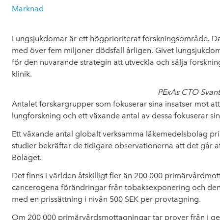
Marknad
Lungsjukdomar är ett högprioriterat forskningsområde. Da
med över fem miljoner dödsfall årligen. Givet lungsjukdo
för den nuvarande strategin att utveckla och sälja forskni
klinik.
PExAs CTO Svante 
Antalet forskargrupper som fokuserar sina insatser mot att 
lungforskning och ett växande antal av dessa fokuserar sin
Ett växande antal globalt verksamma läkemedelsbolag prior
studier bekräftar de tidigare observationerna att det går
Bolaget.
Det finns i världen åtskilligt fler än 200 000 primärvårdmo
cancerogena förändringar från tobaksexponering och den 
med en prissättning i nivån 500 SEK per provtagning.
Om 200 000 primärvårdsmottagningar tar prover från i ge