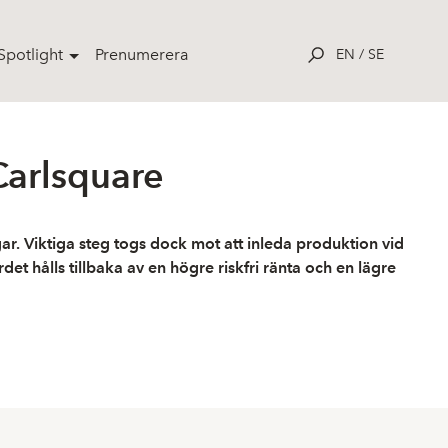
potlight
Prenumerera
EN
/
SE
Carlsquare
r. Viktiga steg togs dock mot att inleda produktion vid
t hålls tillbaka av en högre riskfri ränta och en lägre