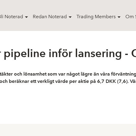
Bli Noterad
Redan Noterad
Trading Members
Om S
ipeline inför lansering - 
äkter och lönsamhet som var något lägre än våra förväntninga
beräknar ett verkligt värde per aktie på 6,7 DKK (7,6). Värde